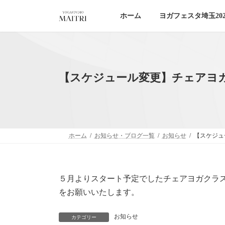
コ
ナ
ン
ビ
ホーム
ヨガフェスタ埼玉202
テ
ゲ
ン
ー
ツ
シ
へ
ョ
ス
ン
【スケジュール変更】チェアヨ
キ
に
ッ
移
プ
動
ホーム
お知らせ・ブログ一覧
お知らせ
【スケジュ
５月よりスタート予定でしたチェアヨガクラ
をお願いいたします。
お知らせ
カテゴリー